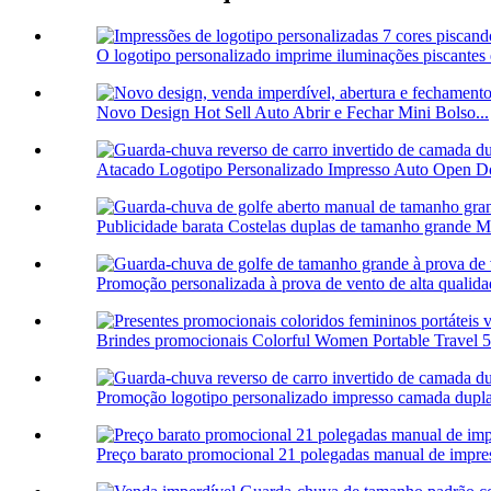
O logotipo personalizado imprime iluminações piscantes 
Novo Design Hot Sell Auto Abrir e Fechar Mini Bolso...
Atacado Logotipo Personalizado Impresso Auto Open Do
Publicidade barata Costelas duplas de tamanho grande M
Promoção personalizada à prova de vento de alta qualid
Brindes promocionais Colorful Women Portable Travel 5 
Promoção logotipo personalizado impresso camada dupla 
Preço barato promocional 21 polegadas manual de impres