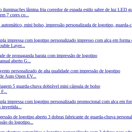
em 7 cores co...
uble Layer...
anual aberto G...
ade Auto Open EV...
F...
invertida...
são do logotipo...