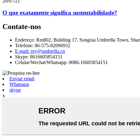
20/07/21
O que exatamente significa sustentabilidade?
Contate-nos
Endereço: Rm802, Building 17, Songxia Umbrella Town, Shang
Telefone: 86-575-82696932
E-mail: roy@umbrella.cn
Skype: 8616605854151
Celular/Wechat/Whatsapp: 0086-16605854151
Enviar email
Whatsapp
skype
x