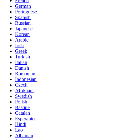
French
German
Portuguese
Spanish
Russian
Japanese
Korean
Arabic
Irish
Greek
Turkish
Italian
Danish
Romanian
Indonesian
Czech
Afrikaans
Swedish
Polish
Basque
Catalan
Esperanto
Hindi
Lao
Albanian