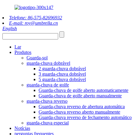
Telefone: 86-575-82696932
E-mail: roy@umbrella.cn
English
Lar
Produtos
Guarda-sol
guarda-chuva dobrável
2 guarda-chuva dobrável
3 guarda-chuva dobrável
5 guarda-chuva dobrável
guarda-chuva de golfe
Guarda-chuva de golfe aberto automaticamente
Guarda-chuva de golfe aberto manualmente
guarda-chuva reverso
Guarda-chuva reverso de abertura automática
Guarda-chuva reverso aberto manualmente
Guarda-chuva reverso de fechamento automático
guarda-chuva especial
Notícias
perguntas frequentes